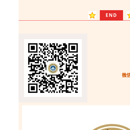
END
微