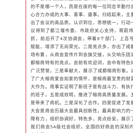
的不是哪一个人，而是在座的每一位同志辛勤付
心合力办成的大事、喜事、盛事。归结起来，主
出了会议的高品质。认识到位，思想统一，行动
议得到了都江堰市委、市政府关心支持，蒋蔚
抓，前后开了4次协调会，带着8个部门、上百
赋能，增添了无尚荣光。二是亮点多，办出了成
场布置，从商会宣传片到会旗交接，从交响乐团
都榕商特有的亮点。会前有欢迎词，会中有特色
广泛赞誉。三是奉献大，展示了成都榕商形象。这
了广大榕商爱会如家的情怀，是榕商最宝贵的财
大作为。用事实证明了新班子是有战斗力、有执
的班子。五是成效明，推进了榕商高质量发展。
是带来了商机。三是深化了合作。四是促进了发
大会是商会历届大会最具创新性，最具影响力的
障有力，组织协调好，特色多，亮点纷呈，展示
我们商会5A级社会组织，全国四好商会的深刻