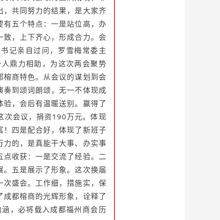
出，共同努力的结果，是大家齐
要有五个特点：一是站位高，办
一致，上下齐心，形成合力。会
炜书记亲自过问，罗雪梅常委主
号人鼎力相助，为这次两会聚势
都榕商特色。从会议的谋划到会
演奏到颂词朗颂，无一不体现成
体验，会后有温暖送别。赢得了
次会议，捐资190万元。体现
富！四是配合好，体现了新班子
行力的，是真能干大事、办实事
五点收获：一是交流了经验。二
展。五是展示了形象。这次换届
一次盛会。工作细，措施实，保
了成都榕商的光辉形象，诠释了
内涵，必将载入成都福州商会历