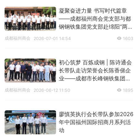
凝聚奋进力量 书写时代篇章
——成都福州商会党支部与都
钢钢铁集团党支部赴绵阳“两弹
城”研学
成都福州商会
2026-07-01 14:54
1603
初心筑梦 百炼成钢 | 陈诗通会
长带队走访荣誉会长陈香俤企
业——成都市长峰钢铁集团有
限公司
成都福州商会
2026-06-12 11:50
1895
廖慎英执行会长带队参加2026
年中国福州国际招商月系列活
动