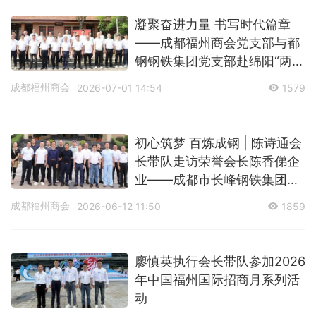
凝聚奋进力量 书写时代篇章
——成都福州商会党支部与都
钢钢铁集团党支部赴绵阳“两弹
城”研学
成都福州商会
2026-07-01 14:54
1579
初心筑梦 百炼成钢 | 陈诗通会
长带队走访荣誉会长陈香俤企
业——成都市长峰钢铁集团有
限公司
成都福州商会
2026-06-12 11:50
1859
廖慎英执行会长带队参加2026
年中国福州国际招商月系列活
动