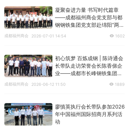
凝聚奋进力量 书写时代篇章
——成都福州商会党支部与都
钢钢铁集团党支部赴绵阳“两弹
城”研学
成都福州商会
2026-07-01 14:54
1602
初心筑梦 百炼成钢 | 陈诗通会
长带队走访荣誉会长陈香俤企
业——成都市长峰钢铁集团有
限公司
成都福州商会
2026-06-12 11:50
1889
廖慎英执行会长带队参加2026
年中国福州国际招商月系列活
动