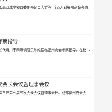
府县长高双成率领县委副书记吴志群等一行5人到福州商会考察，
考察指导
副处长代月川率四级调研员陈维莅临福州商会考察指导。在秘书
次会长会议暨理事会议
会议室召开第七届五次会长会议暨理事会议。成都福州商会会