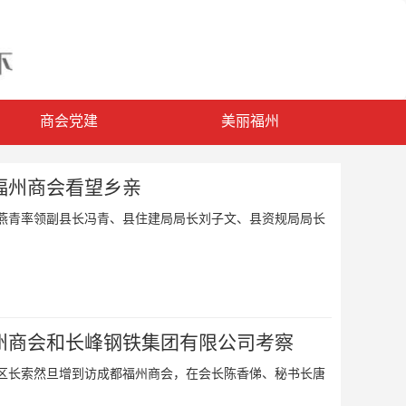
商会党建
美丽福州
福州商会看望乡亲
记林燕青率领副县长冯青、县住建局局长刘子文、县资规局局长
州商会和长峰钢铁集团有限公司考察
府副区长索然旦增到访成都福州商会，在会长陈香俤、秘书长唐