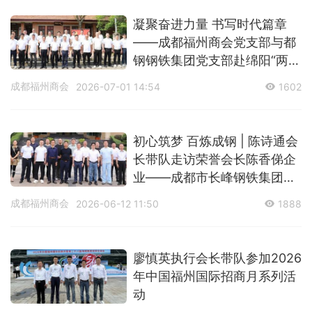
凝聚奋进力量 书写时代篇章
——成都福州商会党支部与都
钢钢铁集团党支部赴绵阳“两弹
城”研学
成都福州商会
2026-07-01 14:54
1602
初心筑梦 百炼成钢 | 陈诗通会
长带队走访荣誉会长陈香俤企
业——成都市长峰钢铁集团有
限公司
成都福州商会
2026-06-12 11:50
1888
廖慎英执行会长带队参加2026
年中国福州国际招商月系列活
动