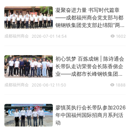
凝聚奋进力量 书写时代篇章
——成都福州商会党支部与都
钢钢铁集团党支部赴绵阳“两弹
城”研学
成都福州商会
2026-07-01 14:54
1602
初心筑梦 百炼成钢 | 陈诗通会
长带队走访荣誉会长陈香俤企
业——成都市长峰钢铁集团有
限公司
成都福州商会
2026-06-12 11:50
1888
廖慎英执行会长带队参加2026
年中国福州国际招商月系列活
动